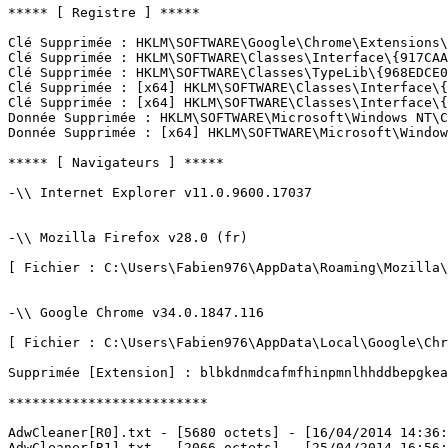
***** [ Registre ] *****

Clé Supprimée : HKLM\SOFTWARE\Google\Chrome\Extensions\b
Clé Supprimée : HKLM\SOFTWARE\Classes\Interface\{917CAAE
Clé Supprimée : HKLM\SOFTWARE\Classes\TypeLib\{968EDCE0-
Clé Supprimée : [x64] HKLM\SOFTWARE\Classes\Interface\{7
Clé Supprimée : [x64] HKLM\SOFTWARE\Classes\Interface\{9
Donnée Supprimée : HKLM\SOFTWARE\Microsoft\Windows NT\C
Donnée Supprimée : [x64] HKLM\SOFTWARE\Microsoft\Windows
***** [ Navigateurs ] *****

-\\ Internet Explorer v11.0.9600.17037

-\\ Mozilla Firefox v28.0 (fr)

[ Fichier : C:\Users\Fabien976\AppData\Roaming\Mozilla\F
-\\ Google Chrome v34.0.1847.116

[ Fichier : C:\Users\Fabien976\AppData\Local\Google\Chro
Supprimée [Extension] : blbkdnmdcafmfhinpmnlhhddbepgkeaa
*************************

AdwCleaner[R0].txt - [5680 octets] - [16/04/2014 14:36:0
AdwCleaner[R1].txt - [2066 octets] - [25/04/2014 16:56:3