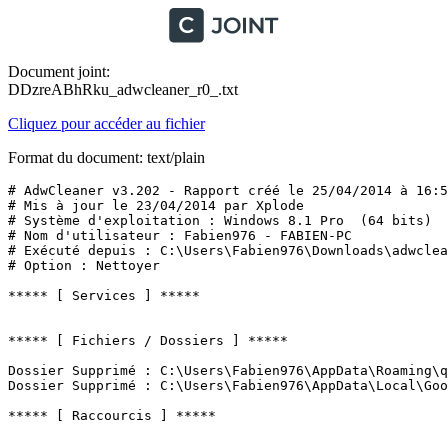
Document joint:
DDzreABhRku_adwcleaner_r0_.txt
Cliquez pour accéder au fichier
Format du document: text/plain
# AdwCleaner v3.202 - Rapport créé le 25/04/2014 à 16:57
# Mis à jour le 23/04/2014 par Xplode

# Système d'exploitation : Windows 8.1 Pro  (64 bits)

# Nom d'utilisateur : Fabien976 - FABIEN-PC

# Exécuté depuis : C:\Users\Fabien976\Downloads\adwclean
# Option : Nettoyer

***** [ Services ] *****

***** [ Fichiers / Dossiers ] *****

Dossier Supprimé : C:\Users\Fabien976\AppData\Roaming\qo
Dossier Supprimé : C:\Users\Fabien976\AppData\Local\Goog
***** [ Raccourcis ] *****
