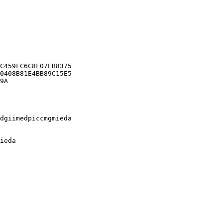
459FC6C8F07EB8375

408B81E4BB89C15E5



iimedpiccmgmieda

eda
