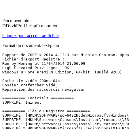
Document joint:
DDvvldPrjtU_zhpfixreport.txt
Cliquez pour accéder au fichier
Format du document: text/plain
Rapport de ZHPFix 2014.4.13.3 par Nicolas Coolman, Updat
Fichier d'export Registre : 

Run by Heming at 21/04/2014 21:06:09

High Elevated Privileges : OK

Windows 8 Home Premium Edition, 64-bit  (Build 9200)

Corbeille vidée (00mn 04s)

Dossier Prefetcher vidé

Réparation des raccourcis navigateur

========== Logiciels ==========

SUPPRIMÉ: Iminent

========== Clés du Registre ==========

SUPPRIMÉ: [HKLM\SOFTWARE\Wow6432Node\Microsoft\Windows\
SUPPRIMÉ: [HKLM\Software\Classes\Installer\Products\\530
SUPPRIMÉ: [HKLM\Software\Classes\Installer\Features\530E
SUPPRIMÉ:* HKLM\SOFTWARE\Microsoft\Tracing\DomaIQ10_RASA