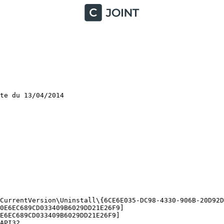
e du 13/04/2014

CurrentVersion\Uninstall\{6CE6E035-DC98-4330-906B-20D92DE
E6EC689CD033409B6029DD21E26F9]

6EC689CD033409B6029DD21E26F9]

PI32
