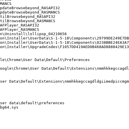
ANCS

dateBrowsebeyond_RASAPI32

dateBrowsebeyond_RASMANCS

ilBrowsebeyond_RASAPI32

ilBrowsebeyond_RASMANCS

FPlayer_RASAPI32

FPlayer_RASMANCS

\Uninstall\lollipop_04210656

on\Installer\UserData\S-1-5-18\Components\29799DE249E7DBC
on\Installer\UserData\S-1-5-18\Components\0238BBE24EA3A70
n\Installer\UpgradeCodes\F1057DD419AED0B468AD8888429E139A
e\Chrome\User Data\Default\Preferences

ogle\Chrome\User Data\Default\Extensions\nmmhkkegccagdldg
ser Data\Default\Extensions\nmmhkkegccagdldgiimedpiccmgmi
er data\default\preferences

g64.sys
