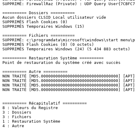
SUPPRIMÉ: FirewallRaz (Private) : UDP Query User{7CBFC77
========== Dossiers ==========

Aucun dossiers CLSID Local utilisateur vide

SUPPRIMÉS Flash Cookies (0)

SUPPRIMÉS Temporaires Windows (15)

========== Fichiers ==========

SUPPRIMÉ: c:\programdata\microsoft\windows\start menu\pr
SUPPRIMÉS Flash Cookies (0) (0 octets)

SUPPRIMÉS Temporaires Windows (24) (5 434 883 octets)

========== Restauration Système ==========

Point de restauration du système créé avec succès

========== Autre ==========

NON TRAITÉ [MD5.00000000000000000000000000000000] [APT]
NON TRAITÉ [MD5.00000000000000000000000000000000] [APT]
NON TRAITÉ [MD5.00000000000000000000000000000000] [APT]
NON TRAITÉ [MD5.00000000000000000000000000000000] [APT]
========== Récapitulatif ==========

8 : Valeurs du Registre

3 : Dossiers

3 : Fichiers

1 : Restauration Système

4 : Autre
