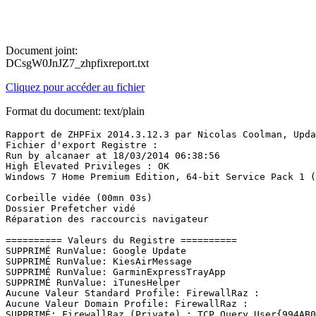
Document joint:
DCsgW0JnJZ7_zhpfixreport.txt
Cliquez pour accéder au fichier
Format du document: text/plain
Rapport de ZHPFix 2014.3.12.3 par Nicolas Coolman, Updat
Fichier d'export Registre : 

Run by alcanaer at 18/03/2014 06:38:56

High Elevated Privileges : OK

Windows 7 Home Premium Edition, 64-bit Service Pack 1 (Bu
Corbeille vidée (00mn 03s)

Dossier Prefetcher vidé

Réparation des raccourcis navigateur

========== Valeurs du Registre ==========

SUPPRIMÉ RunValue: Google Update

SUPPRIMÉ RunValue: KiesAirMessage

SUPPRIMÉ RunValue: GarminExpressTrayApp

SUPPRIMÉ RunValue: iTunesHelper

Aucune Valeur Standard Profile: FirewallRaz : 

Aucune Valeur Domain Profile: FirewallRaz : 

SUPPRIMÉ: FirewallRaz (Private) : TCP Query User{994AB0