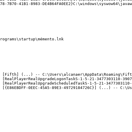
8-7B70-41B1-8983-DE4B64FA0EE2}C:\windows\syswow64\javaw.e
ograms\startup\mémento.lnk

 [Fifth] (...) -- C:\Users\alcanaer\AppData\Roaming\Fifth
 [RealPlayerRealUpgradeLogonTaskS-1-5-21-3477303110-39074
 [RealPlayerRealUpgradeScheduledTaskS-1-5-21-3477303110-3
 [{E86EBDFF-0EEC-45A5-89E3-49729184726C}] (...) -- C:\Use