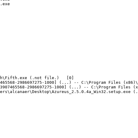
xe

\Fifth.exe (.not file.)   [0]

65568-2986697275-1000] (...) -- C:\Program Files (x86)\R
907465568-2986697275-1000] (...) -- C:\Program Files (x8
rs\alcanaer\Desktop\Azureus_2.5.0.4a_Win32.setup.exe (.no