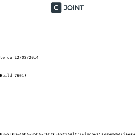
e du 12/03/2014

ild 7601)

B3-910D-46DA-B5DA-CFDCCFE9C3AA}C:\windows\syswow64\javaw.