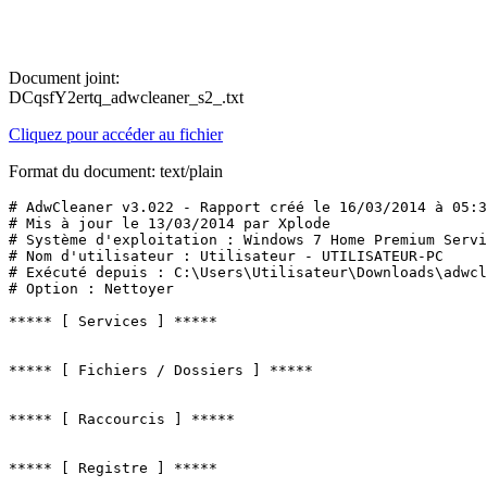
Document joint:
DCqsfY2ertq_adwcleaner_s2_.txt
Cliquez pour accéder au fichier
Format du document: text/plain
# AdwCleaner v3.022 - Rapport créé le 16/03/2014 à 05:33
# Mis à jour le 13/03/2014 par Xplode

# Système d'exploitation : Windows 7 Home Premium Servic
# Nom d'utilisateur : Utilisateur - UTILISATEUR-PC

# Exécuté depuis : C:\Users\Utilisateur\Downloads\adwcle
# Option : Nettoyer

***** [ Services ] *****

***** [ Fichiers / Dossiers ] *****

***** [ Raccourcis ] *****

***** [ Registre ] *****
