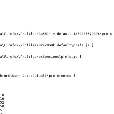
\Firefox\Profiles\3u5h1lf4.default-1370335679896\prefs.js
\Firefox\Profiles\8r4v8m9k.default\prefs.js ]

\Firefox\Profiles\extensions\prefs.js ]

rome\User Data\Default\preferences ]

0]

6]

2]

0]

1]

]
