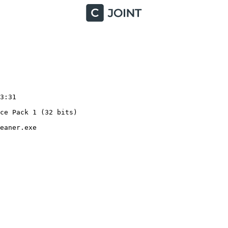
:31

e Pack 1 (32 bits)

aner.exe
