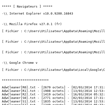
***** [ Navigateurs ] *****

-\\ Internet Explorer v10.0.9200.16843

-\\ Mozilla Firefox v27.0.1 (fr)

[ Fichier : C:\Users\Utilisateur\AppData\Roaming\Mozilla
[ Fichier : C:\Users\Utilisateur\AppData\Roaming\Mozilla
[ Fichier : C:\Users\Utilisateur\AppData\Roaming\Mozilla
-\\ Google Chrome v

[ Fichier : C:\Users\Utilisateur\AppData\Local\Google\Ch
*************************

AdwCleaner[R0].txt - [2679 octets] - [02/03/2014 17:31:1
AdwCleaner[R1].txt - [1908 octets] - [13/03/2014 12:53:1
AdwCleaner[R2].txt - [1419 octets] - [16/03/2014 05:32:5
AdwCleaner[S0].txt - [2771 octets] - [02/03/2014 17:31:5
AdwCleaner[S1].txt - [1835 octets] - [13/03/2014 12:53:5
AdwCleaner[S2].txt - [1340 octets] - [16/03/2014 05:33:31