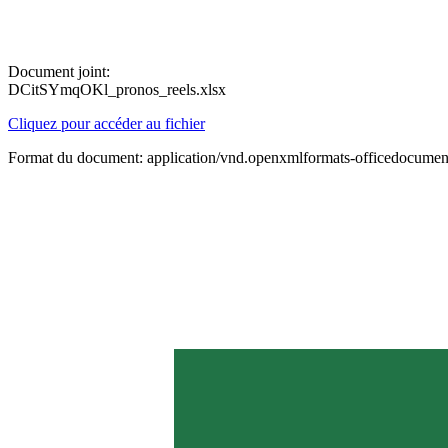
Document joint:
DCitSYmqOKl_pronos_reels.xlsx
Cliquez pour accéder au fichier
Format du document: application/vnd.openxmlformats-officedocument