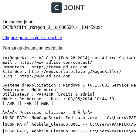
Document joint:
DCfkXflHrfl_rkreport_0__s_03052014_104459.txt
Cliquez pour accéder au fichier
Format du document: text/plain
ï»¿RogueKiller V8.8.10 [Feb 28 2014] par Adlice Software
mail : http://www.adlice.com/contact/

Remontees : http://forum.adlice.com

Site Web : http://www.surlatoile.org/RogueKiller/

Blog : http://www.adlice.com

Systeme d'exploitation : Windows 7 (6.1.7601 Service Pac
Demarrage : Mode normal

Utilisateur : PATRICK [Droits d'admin]

Mode : Recherche -- Date : 03/05/2014 10:44:59

| ARK || FAK || MBR |

Â¤Â¤Â¤ Processus malicieux : 3 Â¤Â¤Â¤

[SUSP PATH] NumCapsScroll Indicator.exe -- C:\Users\PATR
[SUSP PATH] Adobelm_Cleanup.0001 -- C:\Users\PATRICK\App
[SUSP PATH] Adobelm_Cleanup.0001 -- C:\Users\PATRICK\App