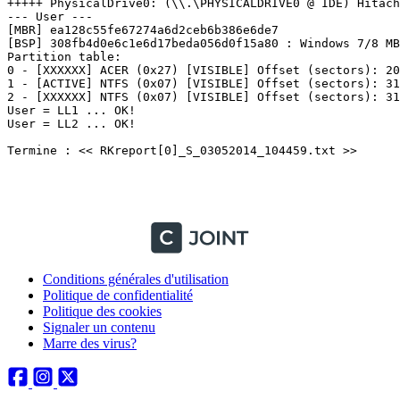
+++++ PhysicalDrive0: (\\.\PHYSICALDRIVE0 @ IDE) Hitachi
--- User ---

[MBR] ea128c55fe67274a6d2ceb6b386e6de7

[BSP] 308fb4d0e6c1e6d17beda056d0f15a80 : Windows 7/8 MBR
Partition table:

0 - [XXXXXX] ACER (0x27) [VISIBLE] Offset (sectors): 204
1 - [ACTIVE] NTFS (0x07) [VISIBLE] Offset (sectors): 314
2 - [XXXXXX] NTFS (0x07) [VISIBLE] Offset (sectors): 316
User = LL1 ... OK!

User = LL2 ... OK!

Termine : << RKreport[0]_S_03052014_104459.txt >>

Conditions générales d'utilisation
Politique de confidentialité
Politique des cookies
Signaler un contenu
Marre des virus?