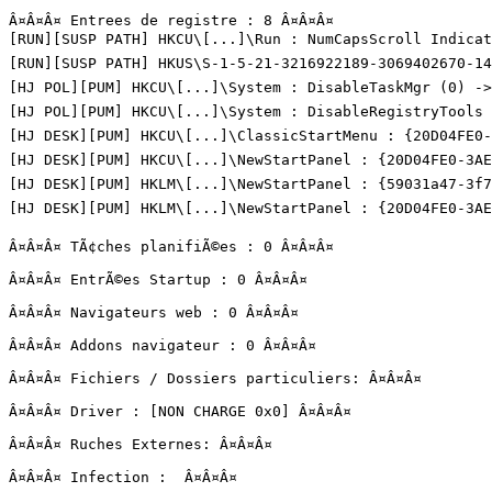
Â¤Â¤Â¤ Entrees de registre : 8 Â¤Â¤Â¤

[RUN][SUSP PATH] HKCU\[...]\Run : NumCapsScroll Indicat
[RUN][SUSP PATH] HKUS\S-1-5-21-3216922189-3069402670-14
[HJ POL][PUM] HKCU\[...]\System : DisableTaskMgr (0) -> T
[HJ POL][PUM] HKCU\[...]\System : DisableRegistryTools (0
[HJ DESK][PUM] HKCU\[...]\ClassicStartMenu : {20D04FE0-3
[HJ DESK][PUM] HKCU\[...]\NewStartPanel : {20D04FE0-3AEA
[HJ DESK][PUM] HKLM\[...]\NewStartPanel : {59031a47-3f72
[HJ DESK][PUM] HKLM\[...]\NewStartPanel : {20D04FE0-3AEA-
Â¤Â¤Â¤ TÃ¢ches planifiÃ©es : 0 Â¤Â¤Â¤

Â¤Â¤Â¤ EntrÃ©es Startup : 0 Â¤Â¤Â¤

Â¤Â¤Â¤ Navigateurs web : 0 Â¤Â¤Â¤

Â¤Â¤Â¤ Addons navigateur : 0 Â¤Â¤Â¤

Â¤Â¤Â¤ Fichiers / Dossiers particuliers: Â¤Â¤Â¤

Â¤Â¤Â¤ Driver : [NON CHARGE 0x0] Â¤Â¤Â¤

Â¤Â¤Â¤ Ruches Externes: Â¤Â¤Â¤

Â¤Â¤Â¤ Infection :  Â¤Â¤Â¤
