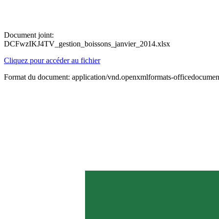
Document joint:
DCFwzIKJ4TV_gestion_boissons_janvier_2014.xlsx
Cliquez pour accéder au fichier
Format du document: application/vnd.openxmlformats-officedocument