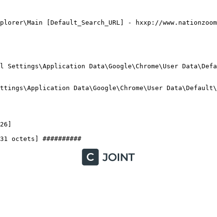
plorer\Main [Default_Search_URL] - hxxp://www.nationzoom.
 Settings\Application Data\Google\Chrome\User Data\Defaul
tings\Application Data\Google\Chrome\User Data\Default\pr
]
