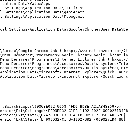
cation Data\ValueApps

 Settings\Application Data\fst_fr_50

 Settings\Application Data\genienext

 Settings\Application Data\Mobogenie

cal Settings\Application Data\Google\Chrome\User Data\Def
\Bureau\Google Chrome.lnk ( hxxp://www.nationzoom.com/?ty
\Menu Démarrer\Programmes\Google Chrome\Google Chrome.lnk
Menu Démarrer\Programmes\Internet Explorer.lnk ( hxxp://w
Menu Démarrer\Programmes\Accessoires\Outils système\Inte
Menu Démarrer\Programmes\Accessoires\Outils système\Inte
Application Data\Microsoft\Internet Explorer\Quick Launc
Application Data\Microsoft\Internet Explorer\Quick Launch
\SearchScopes\{006EE092-9658-4FD6-BD8E-A21A348E59F5}

ersion\Ext\Settings\{EF99BD32-C1FB-11D2-892F-0090271D4F88
rsion\Ext\Stats\{02478D38-C3F9-4EFB-9B51-7695ECA05670}

rsion\Ext\Stats\{EF99BD32-C1FB-11D2-892F-0090271D4F88}
