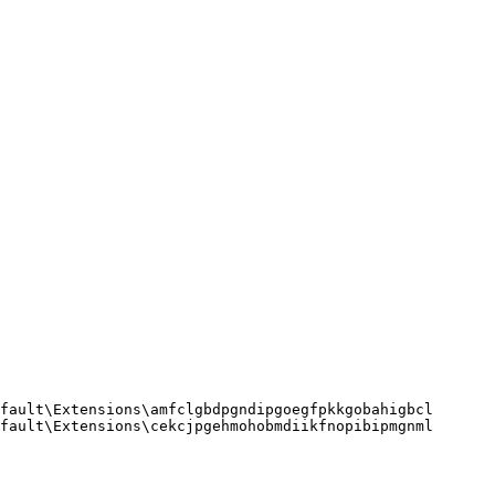
ault\Extensions\amfclgbdpgndipgoegfpkkgobahigbcl

ault\Extensions\cekcjpgehmohobmdiikfnopibipmgnml
