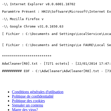
-\\ Internet Explorer v8.0.6001.18702

Paramètre Présent : HKCU\Software\Microsoft\Internet Ex
-\\ Mozilla Firefox v

-\\ Google Chrome v31.0.1650.63

[ Fichier : C:\Documents and Settings\LocalService\Local
[ Fichier : C:\Documents and Settings\Le FAURE\Local Set
*************************

AdwCleaner[R0].txt - [7271 octets] - [22/01/2014 17:47:26
Conditions générales d'utilisation
Politique de confidentialité
Politique des cookies
Signaler un contenu
Marre des virus?