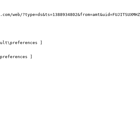
com/web/?type=ds&ts=1388934802&from=amt&uid=FUJITSUXMHZ21
t\preferences ]

eferences ]
