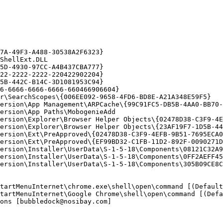
A-49F3-A488-30538A2F6323}

hellExt.DLL

D-4930-97CC-A4B437CBA777}

2-2222-2222-220422902204}

B-442C-B14C-3D1081953C94}

-6666-6666-6666-660466906604}

\SearchScopes\{006EE092-9658-4FD6-BD8E-A21A348E59F5}

ersion\App Management\ARPCache\{99C91FC5-DB5B-4AA0-BB70-5
rsion\App Paths\MobogenieAdd

ersion\Explorer\Browser Helper Objects\{02478D38-C3F9-4EF
ersion\Explorer\Browser Helper Objects\{23AF19F7-1D5B-442
ersion\Ext\PreApproved\{02478D38-C3F9-4EFB-9B51-7695ECA05
ersion\Ext\PreApproved\{EF99BD32-C1FB-11D2-892F-0090271D4
ersion\Installer\UserData\S-1-5-18\Components\08121C32A9C
ersion\Installer\UserData\S-1-5-18\Components\0FF2AEFF45E
ersion\Installer\UserData\S-1-5-18\Components\305B09CE8C5
tartMenuInternet\chrome.exe\shell\open\command [(Default
tartMenuInternet\Google Chrome\shell\open\command [(Defa
ns [bubbledock@nosibay.com]
