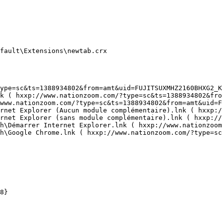
ault\Extensions\newtab.crx

pe=sc&ts=1388934802&from=amt&uid=FUJITSUXMHZ2160BHXG2_K6
 ( hxxp://www.nationzoom.com/?type=sc&ts=1388934802&from
ww.nationzoom.com/?type=sc&ts=1388934802&from=amt&uid=FU
rnet Explorer (Aucun module complémentaire).lnk ( hxxp://
rnet Explorer (sans module complémentaire).lnk ( hxxp://w
h\Démarrer Internet Explorer.lnk ( hxxp://www.nationzoom.
\Google Chrome.lnk ( hxxp://www.nationzoom.com/?type=sc&t
}
