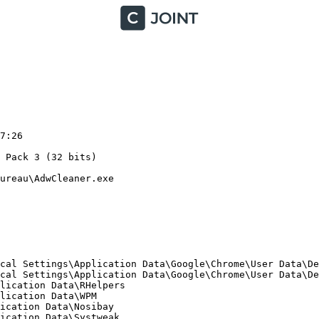
:26

Pack 3 (32 bits)

reau\AdwCleaner.exe

cal Settings\Application Data\Google\Chrome\User Data\Def
cal Settings\Application Data\Google\Chrome\User Data\Def
ication Data\RHelpers

ication Data\WPM

cation Data\Nosibay

cation Data\Systweak
