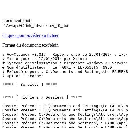
Document joint:
DAwsqxFO6nk_adwcleaner_r0_.txt
Cliquez pour accéder au fichier
Format du document: text/plain
# AdwCleaner v3.017 - Rapport créé le 22/01/2014 à 17:47
# Mis à jour le 12/01/2014 par Xplode

# Système d'exploitation : Microsoft Windows XP Service 
# Nom d'utilisateur : Le FAURE - LE-D538F5FF69BD

# Exécuté depuis : C:\Documents and Settings\Le FAURE\Bu
# Option : Scanner

***** [ Services ] *****

***** [ Fichiers / Dossiers ] *****

Dossier Présent : C:\Documents and Settings\Le FAURE\Lo
Dossier Présent : C:\Documents and Settings\Le FAURE\Lo
Dossier Présent C:\Documents and Settings\All Users\Appl
Dossier Présent C:\Documents and Settings\All Users\Appl
Dossier Présent C:\Documents and Settings\Le FAURE\Appli
Dossier Présent C:\Documents and Settings\Le FAURE\Appli