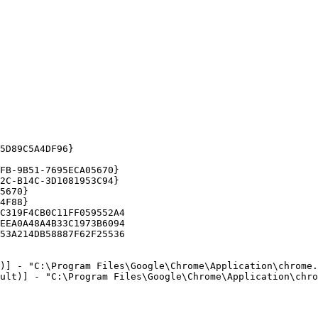
D89C5A4DF96}

B-9B51-7695ECA05670}

C-B14C-3D1081953C94}

670}

F88}

319F4CB0C11FF059552A4

EA0A48A4B33C1973B6094

3A214DB58887F62F25536

)] - "C:\Program Files\Google\Chrome\Application\chrome.e
ult)] - "C:\Program Files\Google\Chrome\Application\chrom