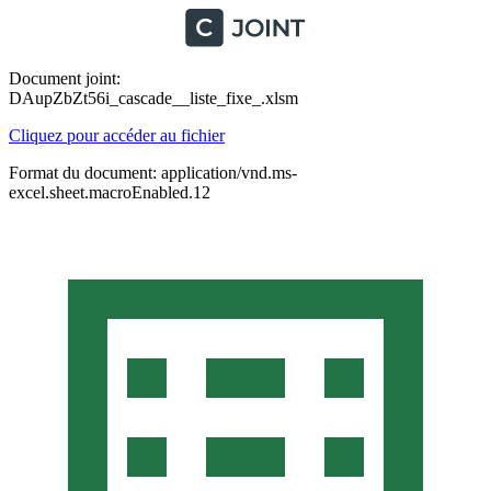
Document joint:
DAupZbZt56i_cascade__liste_fixe_.xlsm
Cliquez pour accéder au fichier
Format du document: application/vnd.ms-
excel.sheet.macroEnabled.12