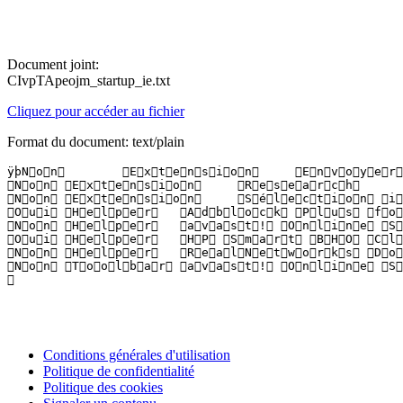
Document joint:
CIvpTApeojm_startup_ie.txt
Cliquez pour accéder au fichier
Format du document: text/plain
ÿþN o n 	 E x t e n s i o n 	 E n v o y e r   à   O n e N o t e 	 M i c r o s o f t   C o r p o r a t i o n 	 C : \ P R O G R A ~ 1 \ M I C R O S ~ 3 \ O f f i c e 1 2 \ O N B t t n I E . d l l  

 N o n 	 E x t e n s i o n 	 R e s e a r c h 	 M i c r o s o f t   C o r p o r a t i o n 	 C : \ P R O G R A ~ 1 \ M I C R O S ~ 3 \ O f f i c e 1 2 \ R E F I E B A R . D L L  

 N o n 	 E x t e n s i o n 	 S é l e c t i o n   i n t e l l i g e n t e   H P 	 H e w l e t t - P a c k a r d   C o . 	 C : \ P r o g r a m   F i l e s \ H P \ D i g i t a l   I m a g i n g \ S m a r t   W e b   P r i n t i n g \ h p s w p _ B H O . d l l  

 O u i 	 H e l p e r 	 A d b l o c k   P l u s   f o r   I E   B r o w s e r   H e l p e r   O b j e c t 	 A d b l o c k   P l u s 	 C : \ P r o g r a m   F i l e s \ A d b l o c k   P l u s   f o r   I E \ A d b l o c k P l u s 3 2 . d l l  

 N o n 	 H e l p e r 	 a v a s t !   O n l i n e   S e c u r i t y 	 A V A S T   S o f t w a r e 	 C : \ P r o g r a m   F i l e s \ A V A S T   S o f t w a r e \ A v a s t \ a s w W e b R e p I E . d l l  

 O u i 	 H e l p e r 	 H P   S m a r t   B H O   C l a s s 	 H e w l e t t - P a c k a r d   C o . 	 C : \ P r o g r a m   F i l e s \ H P \ D i g i t a l   I m a g i n g \ S m a r t   W e b   P r i n t i n g \ h p s w p _ B H O . d l l  

 N o n 	 H e l p e r 	 R e a l N e t w o r k s   D o w n l o a d   a n d   R e c o r d   P l u g i n   f o r   I n t e r n e t   E x p l o r e r 	 R e a l D o w n l o a d e r 	 C : \ P r o g r a m D a t a \ R e a l N e t w o r k s \ R e a l D o w n l o a d e r \ B r o w s e r P l u g i n s \ I E \ r n d l b r o w s e r r e c o r d p l u g i n . d l l  

 N o n 	 T o o l b a r 	 a v a s t !   O n l i n e   S e c u r i t y 	 A V A S T   S o f t w a r e 	 C : \ P r o g r a m   F i l e s \ A V A S T   S o f t w a r e \ A v a s t \ a s w W e b R e p I E . d l l  

 
Conditions générales d'utilisation
Politique de confidentialité
Politique des cookies