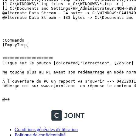
[1 C:\WINDOWS\*.tmp files -> C:\WINDOWS\*.tmp -> ] 

[1 C:\Documents and Settings\HP_Administrateur.NOM-FB9B
@Alternate Data Stream - 24 bytes -> C:\WINDOWS:FA418AD9
@Alternate Data Stream - 133 bytes -> C:\Documents and S
:Commands 

[EmptyTemp] 

*********************

Clique sur le bouton [color=red]"Correction". [/color]

Ne touche plus au PC avant son redémarrage en mode norma
A l'ouverture du PC un rapport va s'ouvrir --> 04212011
héberge moi sur www.cjoint.com  en réponse le contenu de 
@++ 

Conditions générales d'utilisation
Politique de confidentialité