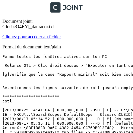
Document joint:
CIosbeO4EYj_dauracor.txt
Cliquez pour accéder au fichier
Format du document: text/plain
Ferme toutes les fenêtres actives sur ton PC

 Relance OTL > Clic droit dessus > "Exécuter en tant qu'A
[g]vérifie que la case "Rapport minimal" soit bien cochée
Sélectionnes les lignes suivantes de :otl jusqu'a emptyte
************************

:otl

[2013/08/25 14:41:04 | 000,000,000 | -HSD | C] -- C:\Do
IE - HKCU\..\SearchScopes,DefaultScope = ${searchCLSID} 
[2013/08/17 05:34:52 | 000,000,000 | ---D | M] (No name
[2013/08/17 05:35:11 | 000,000,000 | ---D | M] (Default
ActiveX: {8BF1B8CD-9A6C-4382-A454-CC769B913F48} - Micros
[1 C:\WINDOWS\System32\*.tmp files -> C:\WINDOWS\System3