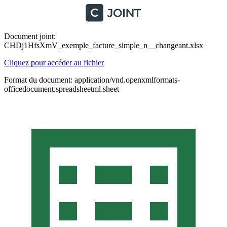
Document joint:
CHDj1HfsXmV_exemple_facture_simple_n__changeant.xlsx
Cliquez pour accéder au fichier
Format du document: application/vnd.openxmlformats-
officedocument.spreadsheetml.sheet