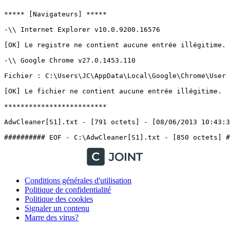
***** [Navigateurs] *****

-\\ Internet Explorer v10.0.9200.16576

[OK] Le registre ne contient aucune entrée illégitime.

-\\ Google Chrome v27.0.1453.110

Fichier : C:\Users\JC\AppData\Local\Google\Chrome\User Da
[OK] Le fichier ne contient aucune entrée illégitime.

*************************

AdwCleaner[S1].txt - [791 octets] - [08/06/2013 10:43:30]
Conditions générales d'utilisation
Politique de confidentialité
Politique des cookies
Signaler un contenu
Marre des virus?