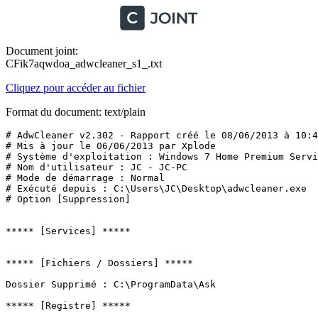
Document joint:
CFik7aqwdoa_adwcleaner_s1_.txt
Cliquez pour accéder au fichier
Format du document: text/plain
# AdwCleaner v2.302 - Rapport créé le 08/06/2013 à 10:43
# Mis à jour le 06/06/2013 par Xplode

# Système d'exploitation : Windows 7 Home Premium Servic
# Nom d'utilisateur : JC - JC-PC

# Mode de démarrage : Normal

# Exécuté depuis : C:\Users\JC\Desktop\adwcleaner.exe

# Option [Suppression]

***** [Services] *****

***** [Fichiers / Dossiers] *****

Dossier Supprimé : C:\ProgramData\Ask

***** [Registre] *****
