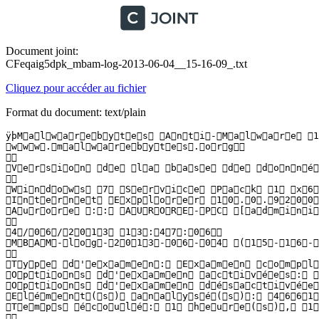
Document joint:
CFeqaig5dpk_mbam-log-2013-06-04__15-16-09_.txt
Cliquez pour accéder au fichier
Format du document: text/plain
ÿþM a l w a r e b y t e s   A n t i - M a l w a r e   1 .
 w w w . m a l w a r e b y t e s . o r g  

  

 V e r s i o n   d e   l a   b a s e   d e   d o n n é e
  

 W i n d o w s   7   S e r v i c e   P a c k   1   x 6 4
 I n t e r n e t   E x p l o r e r   1 0 . 0 . 9 2 0 0 . 
 A u r o r e   : :   A U R O R E - P C   [ a d m i n i s 
  

 4 / 0 6 / 2 0 1 3   1 3 : 4 7 : 0 6  

 M B A M - l o g - 2 0 1 3 - 0 6 - 0 4   ( 1 5 - 1 6 - 0 
  

 T y p e   d ' e x a m e n :   E x a m e n   c o m p l e 
 O p t i o n s   d ' e x a m e n   a c t i v é e s :   
 O p t i o n s   d ' e x a m e n   d é s a c t i v é e s 
 E l é m e n t ( s )   a n a l y s é ( s ) :   4 6 6 1 3 
 T e m p s   é c o u l é :   1   h e u r e ( s ) ,   1 5
  
