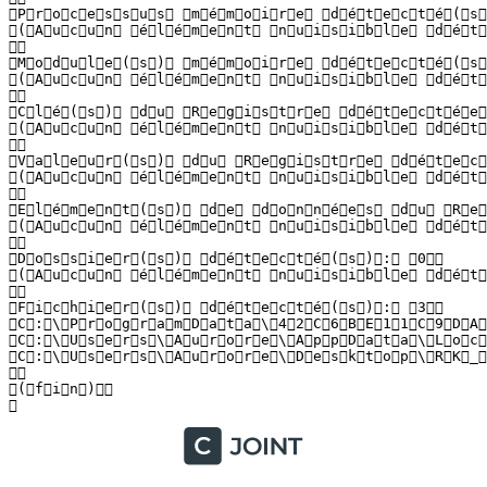
 P r o c e s s u s   m é m o i r e   d é t e c t é ( s ) 
 ( A u c u n   é l é m e n t   n u i s i b l e   d é t e 
  

 M o d u l e ( s )   m é m o i r e   d é t e c t é ( s ) 
 ( A u c u n   é l é m e n t   n u i s i b l e   d é t e 
  

 C l é ( s )   d u   R e g i s t r e   d é t e c t é e ( 
 ( A u c u n   é l é m e n t   n u i s i b l e   d é t e 
  

 V a l e u r ( s )   d u   R e g i s t r e   d é t e c t 
 ( A u c u n   é l é m e n t   n u i s i b l e   d é t e 
  

 E l é m e n t ( s )   d e   d o n n é e s   d u   R e g
 ( A u c u n   é l é m e n t   n u i s i b l e   d é t e 
  

 D o s s i e r ( s )   d é t e c t é ( s ) :   0  

 ( A u c u n   é l é m e n t   n u i s i b l e   d é t e 
  

 F i c h i e r ( s )   d é t e c t é ( s ) :   3  

 C : \ P r o g r a m D a t a \ 4 2 C 6 B E 1 1 C 9 D A 
 C : \ U s e r s \ A u r o r e \ A p p D a t a \ L o c 
 C : \ U s e r s \ A u r o r e \ D e s k t o p \ R K _ 
  

 ( f i n )  

 