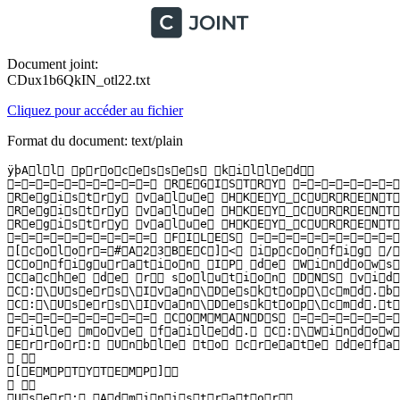
Document joint:
CDux1b6QkIN_otl22.txt
Cliquez pour accéder au fichier
Format du document: text/plain
ÿþA l l   p r o c e s s e s   k i l l e d  

 = = = = = = = = = =   R E G I S T R Y   = = = = = = = = 
 R e g i s t r y   v a l u e   H K E Y _ C U R R E N T 
 R e g i s t r y   v a l u e   H K E Y _ C U R R E N T 
 R e g i s t r y   v a l u e   H K E Y _ C U R R E N T 
 = = = = = = = = = =   F I L E S   = = = = = = = = = =  

 [ c o l o r = # A 2 3 B E C ] <   i p c o n f i g   / f
 C o n f i g u r a t i o n   I P   d e   W i n d o w s  

 C a c h e   d e   r  s o l u t i o n   D N S   v i d  
 C : \ U s e r s \ I v a n \ D e s k t o p \ c m d . b a
 C : \ U s e r s \ I v a n \ D e s k t o p \ c m d . t x
 = = = = = = = = = =   C O M M A N D S   = = = = = = = = 
 F i l e   m o v e   f a i l e d .   C : \ W i n d o w 
 E r r o r :   U n b l e   t o   c r e a t e   d e f a u
    

 [ E M P T Y T E M P ]  

    

 U s e r :   A d m i n i s t r a t o r  
