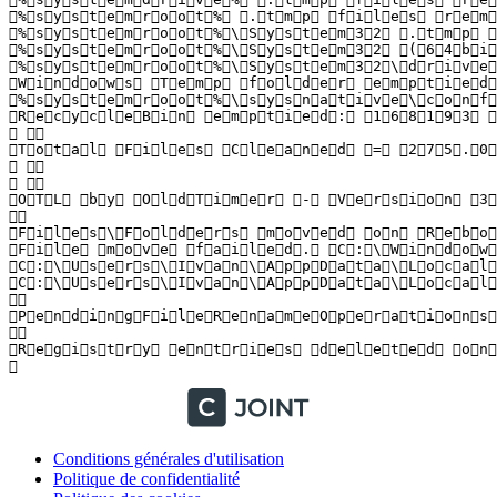
 % s y s t e m r o o t %   . t m p   f i l e s   r e m o 
 % s y s t e m r o o t % \ S y s t e m 3 2   . t m p   f
 % s y s t e m r o o t % \ S y s t e m 3 2   ( 6 4 b i t
 % s y s t e m r o o t % \ S y s t e m 3 2 \ d r i v e r
 W i n d o w s   T e m p   f o l d e r   e m p t i e d :
 % s y s t e m r o o t % \ s y s n a t i v e \ c o n f 
 R e c y c l e B i n   e m p t i e d :   1 6 8 1 9 3   b 
    

 T o t a l   F i l e s   C l e a n e d   =   2 7 5 . 0 0 
    

    

 O T L   b y   O l d T i m e r   -   V e r s i o n   3 .
  

 F i l e s \ F o l d e r s   m o v e d   o n   R e b o o 
 F i l e   m o v e   f a i l e d .   C : \ W i n d o w 
 C : \ U s e r s \ I v a n \ A p p D a t a \ L o c a l \
 C : \ U s e r s \ I v a n \ A p p D a t a \ L o c a l 
  

 P e n d i n g F i l e R e n a m e O p e r a t i o n s   
  

 R e g i s t r y   e n t r i e s   d e l e t e d   o n   
 
Conditions générales d'utilisation
Politique de confidentialité