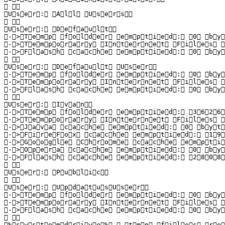
    

 U s e r :   A l l   U s e r s  

    

 U s e r :   D e f a u l t  

 - > T e m p   f o l d e r   e m p t i e d :   0   b y t 
 - > T e m p o r a r y   I n t e r n e t   F i l e s   f
 - > F l a s h   c a c h e   e m p t i e d :   0   b y t 
    

 U s e r :   D e f a u l t   U s e r  

 - > T e m p   f o l d e r   e m p t i e d :   0   b y t 
 - > T e m p o r a r y   I n t e r n e t   F i l e s   f
 - > F l a s h   c a c h e   e m p t i e d :   0   b y t 
    

 U s e r :   I v a n  

 - > T e m p   f o l d e r   e m p t i e d :   3 6 2 6 1 
 - > T e m p o r a r y   I n t e r n e t   F i l e s   f
 - > J a v a   c a c h e   e m p t i e d :   0   b y t e 
 - > F i r e F o x   c a c h e   e m p t i e d :   1 9 2 
 - > G o o g l e   C h r o m e   c a c h e   e m p t i e
 - > O p e r a   c a c h e   e m p t i e d :   0   b y t 
 - > F l a s h   c a c h e   e m p t i e d :   2 8 0 8   
    

 U s e r :   P u b l i c  

    

 U s e r :   U p d a t u s U s e r  

 - > T e m p   f o l d e r   e m p t i e d :   0   b y t 
 - > T e m p o r a r y   I n t e r n e t   F i l e s   f
 - > F l a s h   c a c h e   e m p t i e d :   0   b y t 
    

 % s y s t e m d r i v e %   . t m p   f i l e s   r e m