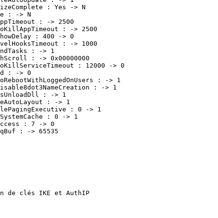
zeComplete : Yes -> N 

 : -> N 

pTimeout : -> 2500 

KillAppTimeout : -> 2500 

owDelay : 400 -> 0 

elHooksTimeout : -> 1000 

dTasks : -> 1 

Scroll : -> 0x00000000 

KillServiceTimeout : 12000 -> 0 

 : -> 0 

RebootWithLoggedOnUsers : -> 1 

sable8dot3NameCreation : -> 1 

UnloadDll : -> 1 

AutoLayout : -> 1 

ePagingExecutive : 0 -> 1 

ystemCache : 0 -> 1 

cess : 7 -> 0 

uf : -> 65535 

 de clés IKE et AuthIP 
