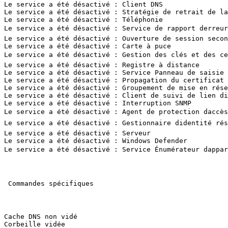
Le service a été désactivé : Client DNS 

Le service a été désactivé : Stratégie de retrait de la 
Le service a été désactivé : Téléphonie 

Le service a été désactivé : Service de rapport derreurs
Le service a été désactivé : Ouverture de session second
Le service a été désactivé : Carte à puce 

Le service a été désactivé : Gestion des clés et des cert
Le service a été désactivé : Registre à distance 

Le service a été désactivé : Service Panneau de saisie T
Le service a été désactivé : Propagation du certificat 

Le service a été désactivé : Groupement de mise en résea
Le service a été désactivé : Client de suivi de lien dis
Le service a été désactivé : Interruption SNMP 

Le service a été désactivé : Agent de protection daccès 
Le service a été désactivé : Gestionnaire didentité rése
Le service a été désactivé : Serveur 

Le service a été désactivé : Windows Defender 

Le service a été désactivé : Service Énumérateur dapparei
 Commandes spécifiques 

Cache DNS non vidé 

Corbeille vidée 
