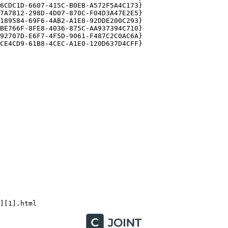
CDC1D-6607-415C-B0EB-A572F5A4C173} 

A7812-298D-4D07-870C-F04D3A47E2E5} 

89584-69F6-4AB2-A1E8-92DDE200C293} 

E766F-8FE8-4036-875C-AA937394C710} 

2707D-E6F7-4F5D-9061-F487C2C0AC6A} 

E4CD9-61B8-4CEC-A1E0-120D637D4CFF} 
