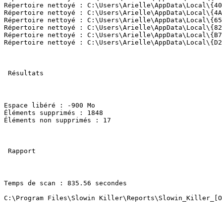
Répertoire nettoyé : C:\Users\Arielle\AppData\Local\{406
Répertoire nettoyé : C:\Users\Arielle\AppData\Local\{4A7
Répertoire nettoyé : C:\Users\Arielle\AppData\Local\{651
Répertoire nettoyé : C:\Users\Arielle\AppData\Local\{82B
Répertoire nettoyé : C:\Users\Arielle\AppData\Local\{B79
Répertoire nettoyé : C:\Users\Arielle\AppData\Local\{D2C
 Résultats 

Espace libéré : -900 Mo

Éléments supprimés : 1848

Éléments non supprimés : 17 

 Rapport 

Temps de scan : 835.56 secondes 
