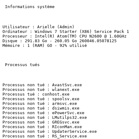
 Informations système 

Utilisateur : Arielle (Admin) 

Ordinateur : Windows 7 Starter (X86) Service Pack 1 

Processeur : Intel(R) Atom(TM) CPU N2600 @ 1.60GHz 

Disque : 291.83 Go - 260.05 Go 260046.05078125 

Mémoire : 1 (RAM) GO - 92% utilisé 

 Processus tués 

Processus non tué : AvastSvc.exe 

Processus non tué : wlanext.exe 

Processus tué : conhost.exe 

Processus non tué : spoolsv.exe 

Processus non tué : armsvc.exe 

Processus non tué : dsiwmis.exe 

Processus non tué : ePowerSvc.exe 

Processus non tué : LMutilps32.exe 

Processus non tué : GREGsvc.exe 

Processus non tué : RIconMan.exe 

Processus non tué : UpdaterService.exe 

Processus non tué : RS_Service.exe 
