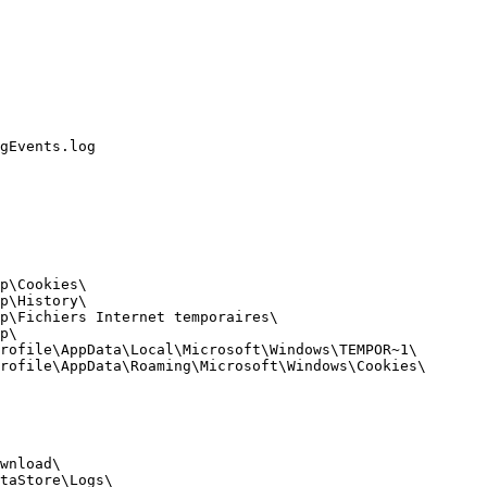
vents.log 

\Cookies\ 

\History\ 

\Fichiers Internet temporaires\ 

\ 

ofile\AppData\Local\Microsoft\Windows\TEMPOR~1\ 

ofile\AppData\Roaming\Microsoft\Windows\Cookies\ 

nload\ 

aStore\Logs\ 
