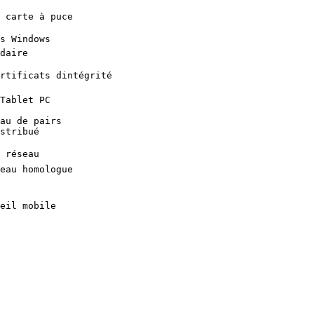
carte à puce 

 Windows 

aire 

ificats dintégrité 

ablet PC 

u de pairs 

tribué 

réseau 

au homologue 

l mobile 
