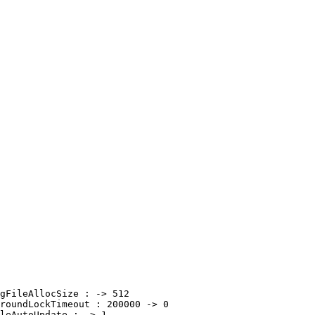
FileAllocSize : -> 512 

oundLockTimeout : 200000 -> 0 

eAutoUpdate : -> 1 
