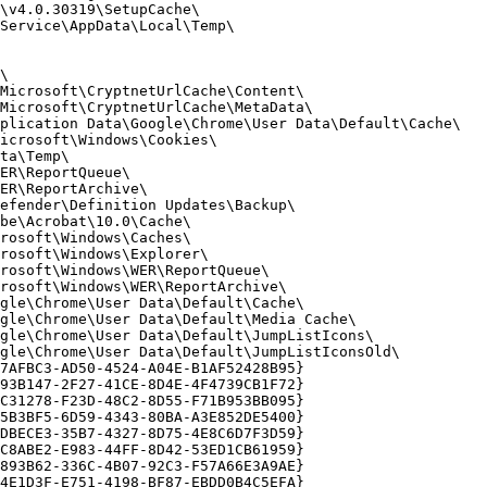
v4.0.30319\SetupCache\ 

ervice\AppData\Local\Temp\ 

 

icrosoft\CryptnetUrlCache\Content\ 

icrosoft\CryptnetUrlCache\MetaData\ 

lication Data\Google\Chrome\User Data\Default\Cache\ 

crosoft\Windows\Cookies\ 

a\Temp\ 

R\ReportQueue\ 

R\ReportArchive\ 

fender\Definition Updates\Backup\ 

e\Acrobat\10.0\Cache\ 

osoft\Windows\Caches\ 

osoft\Windows\Explorer\ 

osoft\Windows\WER\ReportQueue\ 

osoft\Windows\WER\ReportArchive\ 

le\Chrome\User Data\Default\Cache\ 

le\Chrome\User Data\Default\Media Cache\ 

le\Chrome\User Data\Default\JumpListIcons\ 

le\Chrome\User Data\Default\JumpListIconsOld\ 

AFBC3-AD50-4524-A04E-B1AF52428B95} 

3B147-2F27-41CE-8D4E-4F4739CB1F72} 

31278-F23D-48C2-8D55-F71B953BB095} 

B3BF5-6D59-4343-80BA-A3E852DE5400} 

BECE3-35B7-4327-8D75-4E8C6D7F3D59} 

8ABE2-E983-44FF-8D42-53ED1CB61959} 

93B62-336C-4B07-92C3-F57A66E3A9AE} 

E1D3F-E751-4198-BF87-EBDD0B4C5EFA} 
