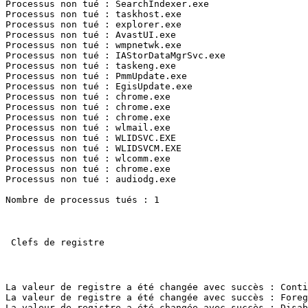
Processus non tué : SearchIndexer.exe 

Processus non tué : taskhost.exe 

Processus non tué : explorer.exe 

Processus non tué : AvastUI.exe 

Processus non tué : wmpnetwk.exe 

Processus non tué : IAStorDataMgrSvc.exe 

Processus non tué : taskeng.exe 

Processus non tué : PmmUpdate.exe 

Processus non tué : EgisUpdate.exe 

Processus non tué : chrome.exe 

Processus non tué : chrome.exe 

Processus non tué : chrome.exe 

Processus non tué : wlmail.exe 

Processus non tué : WLIDSVC.EXE 

Processus non tué : WLIDSVCM.EXE 

Processus non tué : wlcomm.exe 

Processus non tué : chrome.exe 

Processus non tué : audiodg.exe 

Nombre de processus tués : 1 

 Clefs de registre 

La valeur de registre a été changée avec succès : Contig
La valeur de registre a été changée avec succès : Foregr
La valeur de registre a été changée avec succès : Disabl