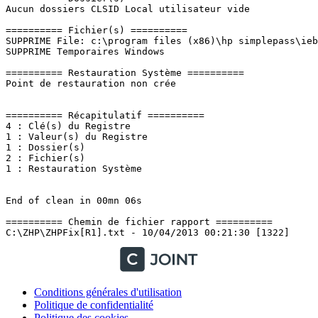
Aucun dossiers CLSID Local utilisateur vide

========== Fichier(s) ==========

SUPPRIME File: c:\program files (x86)\hp simplepass\iebh
SUPPRIME Temporaires Windows

========== Restauration Système ==========

Point de restauration non crée

========== Récapitulatif ==========

4 : Clé(s) du Registre

1 : Valeur(s) du Registre

1 : Dossier(s)

2 : Fichier(s)

1 : Restauration Système

End of clean in 00mn 06s

========== Chemin de fichier rapport ==========

Conditions générales d'utilisation
Politique de confidentialité
Politique des cookies