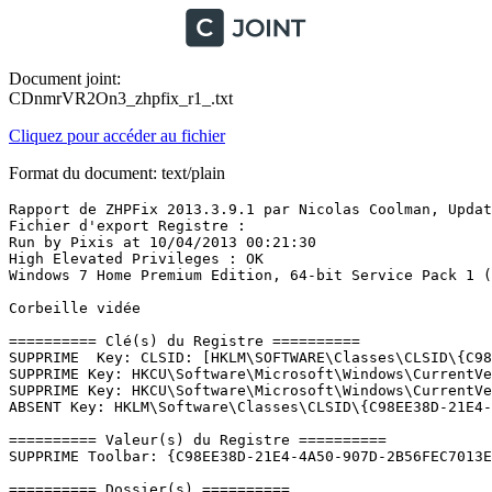
Document joint:
CDnmrVR2On3_zhpfix_r1_.txt
Cliquez pour accéder au fichier
Format du document: text/plain
Rapport de ZHPFix 2013.3.9.1 par Nicolas Coolman, Update
Fichier d'export Registre : 

Run by Pixis at 10/04/2013 00:21:30

High Elevated Privileges : OK

Windows 7 Home Premium Edition, 64-bit Service Pack 1 (Bu
Corbeille vidée

========== Clé(s) du Registre ==========

SUPPRIME  Key: CLSID: [HKLM\SOFTWARE\Classes\CLSID\{C98E
SUPPRIME Key: HKCU\Software\Microsoft\Windows\CurrentVer
SUPPRIME Key: HKCU\Software\Microsoft\Windows\CurrentVe
ABSENT Key: HKLM\Software\Classes\CLSID\{C98EE38D-21E4-4A
========== Valeur(s) du Registre ==========

SUPPRIME Toolbar: {C98EE38D-21E4-4A50-907D-2B56FEC7013E}
========== Dossier(s) ==========
