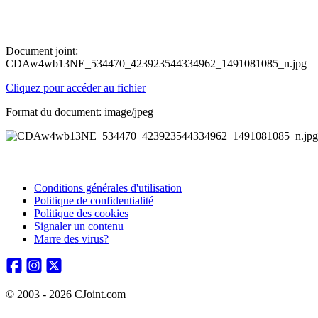
Document joint:
CDAw4wb13NE_534470_423923544334962_1491081085_n.jpg
Cliquez pour accéder au fichier
Format du document: image/jpeg
Conditions générales d'utilisation
Politique de confidentialité
Politique des cookies
Signaler un contenu
Marre des virus?
© 2003 - 2026 CJoint.com