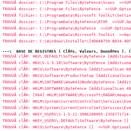
TROUVÃ dossier: C:\Program Files\ByteFence\Scans  =>SU
TROUVÃ dossier: C:\Program Files\ByteFence  =>SUP.Opti
TROUVÃ fichier: C:\ProgramData\Microsoft Toolkit\Setti
TROUVÃ dossier: C:\ProgramData\ByteFence\RTOP  =>SUP.O
TROUVÃ dossier: C:\ProgramData\ByteFence  =>SUP.Option
TROUVÃ dossier: C:\ProgramData\Microsoft Toolkit  =>Ha
TROUVÃ dossier: C:\Windows\Installer\{4D0A0750-B034-4D
---\  BASE DE REGISTRES ( ClÃ©s, Valeurs, DonnÃ©es ). (
TROUVÃ clÃ©: HKU\.DEFAULT\Software\ByteFence [Addition
TROUVÃ clÃ©: HKU\S-1-5-18\Software\ByteFence [Addition
TROUVÃ clÃ©: HKCU\Software\ByteFence [AdditionalScan 6
TROUVÃ clÃ©: HKCU\Software\ProductSetup [AdditionalSca
TROUVÃ clÃ©: HKLM\SOFTWARE\Wow6432Node\ByteFence [Addi
TROUVÃ clÃ©: HKLM\SOFTWARE\ByteFence [AdditionalScan 4
TROUVÃ clÃ©: [X64] HKLM\SOFTWARE\Microsoft\RADAR\HeapL
TROUVÃ clÃ©: HKLM\System\CurrentControlSet\Services\Ev
TROUVÃ clÃ©: HKLM\System\CurrentControlSet\Services\Ev
TROUVÃ clÃ©: HKEY_USERS\S-1-5-21-3086208995-2356771714
TROUVÃ clÃ©: HKEY_USERS\.DEFAULT\Software\ByteFence []
TROUVÃ clÃ©: HKCU\Software\ByteFence []  =>SUP.Optiona