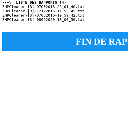
---\  LISTE DES RAPPORTS (4)
ZHPCleaner-[R]-07062016-20_01_40.txt

ZHPCleaner-[R]-12122015-11_53_45.txt

ZHPCleaner-[S]-07062016-19_59_42.txt

ZHPCleaner-[S]-08092020-13_00_50.txt

FIN DE RAP