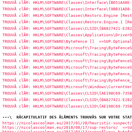
TROUVÃ clÃ©: HKLM\SOFTWARE\Classes\Interface\{BD51A48E
TROUVÃ clÃ©: HKLM\SOFTWARE\Classes\Interface\{9BB31AD8
TROUVÃ clÃ©: HKLM\SOFTWARE\Classes\Restoro.Engine [Res
TROUVÃ clÃ©: HKLM\SOFTWARE\Classes\Restoro.Engine.1 [R
TROUVÃ clÃ©: HKLM\SOFTWARE\Classes\CLSID\{BA827421-E28
TROUVÃ clÃ©: HKLM\SOFTWARE\Classes\Applications\Driver
TROUVÃ clÃ©: HKLM\SOFTWARE\ByteFence []  =>SUP.Optiona
TROUVÃ clÃ©: HKLM\SOFTWARE\Microsoft\Tracing\ByteFence
TROUVÃ clÃ©: HKLM\SOFTWARE\Microsoft\Tracing\ByteFence
TROUVÃ clÃ©: HKLM\SOFTWARE\Microsoft\Tracing\ByteFence
TROUVÃ clÃ©: HKLM\SOFTWARE\Microsoft\Tracing\ByteFence
TROUVÃ clÃ©: HKLM\SOFTWARE\Microsoft\Tracing\ByteFence
TROUVÃ clÃ©: HKLM\SOFTWARE\Microsoft\Tracing\ByteFence
TROUVÃ clÃ©: HKLM\SOFTWARE\Microsoft\Windows\CurrentVe
TROUVÃ clÃ©: HKLM\SOFTWARE\Classes\CLSID\{AE198C69-735
TROUVÃ clÃ©: HKLM\SOFTWARE\Classes\CLSID\{BA827421-E28
TROUVÃ clÃ©: HKLM\SOFTWARE\Classes\CLSID\{AE198C69-735
---\  RÃCAPITULATIF DES ÃLÃMENTS TROUVÃS SUR VOTRE STA
https://nicolascoolman.eu/2017/01/28/heuristic-suspect/
https://nicolascoolman.eu/2018/08/17/sup-restoro/  =>SU
https://nicolascoolman.eu/2017/03/13/superfluous-bytefe