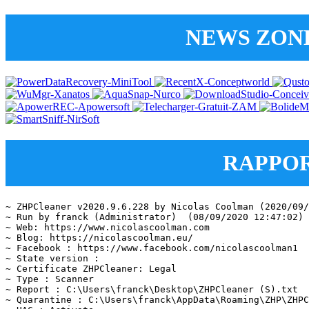
NEWS ZON
RAPPOR
~ ZHPCleaner v2020.9.6.228 by Nicolas Coolman (2020/09/
~ Run by franck (Administrator)  (08/09/2020 12:47:02)

~ Web: https://www.nicolascoolman.com

~ Blog: https://nicolascoolman.eu/

~ Facebook : https://www.facebook.com/nicolascoolman1

~ State version : 

~ Certificate ZHPCleaner: Legal

~ Type : Scanner

~ Report : C:\Users\franck\Desktop\ZHPCleaner (S).txt

~ Quarantine : C:\Users\franck\AppData\Roaming\ZHP\ZHPC