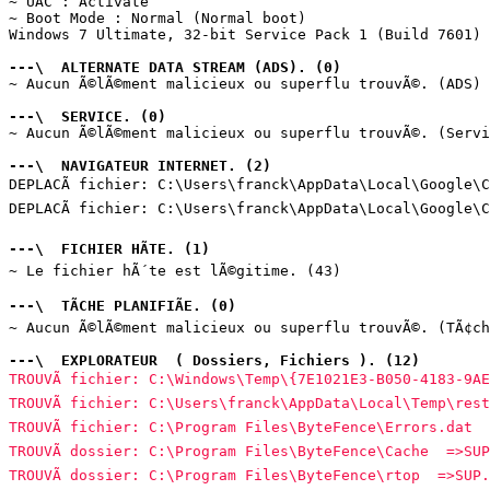
~ UAC : Activate

~ Boot Mode : Normal (Normal boot)

Windows 7 Ultimate, 32-bit Service Pack 1 (Build 7601)

---\  ALTERNATE DATA STREAM (ADS). (0)
~ Aucun Ã©lÃ©ment malicieux ou superflu trouvÃ©. (ADS)

---\  SERVICE. (0)
~ Aucun Ã©lÃ©ment malicieux ou superflu trouvÃ©. (Servi
---\  NAVIGATEUR INTERNET. (2)
DEPLACÃ fichier: C:\Users\franck\AppData\Local\Google\C
DEPLACÃ fichier: C:\Users\franck\AppData\Local\Google\C
---\  FICHIER HÃTE. (1)
~ Le fichier hÃ´te est lÃ©gitime. (43)

---\  TÃCHE PLANIFIÃE. (0)
~ Aucun Ã©lÃ©ment malicieux ou superflu trouvÃ©. (TÃ¢ch
---\  EXPLORATEUR  ( Dossiers, Fichiers ). (12)
TROUVÃ fichier: C:\Windows\Temp\{7E1021E3-B050-4183-9A
TROUVÃ fichier: C:\Users\franck\AppData\Local\Temp\res
TROUVÃ fichier: C:\Program Files\ByteFence\Errors.dat 
TROUVÃ dossier: C:\Program Files\ByteFence\Cache  =>SU
TROUVÃ dossier: C:\Program Files\ByteFence\rtop  =>SUP