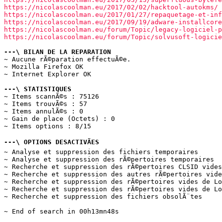
https://nicolascoolman.eu/2017/02/02/hacktool-autokms/ 
https://nicolascoolman.eu/2017/01/27/repaquetage-et-inf
https://nicolascoolman.eu/2017/09/19/adware-installcore
https://nicolascoolman.eu/forum/Topic/legacy-logiciel-p
https://nicolascoolman.eu/forum/Topic/solvusoft-logicie
---\ BILAN DE LA REPARATION
~ Aucune rÃ©paration effectuÃ©e.

~ Mozilla Firefox OK

~ Internet Explorer OK

---\ STATISTIQUES
~ Items scannÃ©s : 75126

~ Items trouvÃ©s : 57

~ Items annulÃ©s : 0

~ Gain de place (Octets) : 0

~ Items options : 8/15

---\ OPTIONS DESACTIVÃES
~ Analyse et suppression des fichiers temporaires

~ Analyse et suppression des rÃ©pertoires temporaires

~ Recherche et suppression des rÃ©pertoires CLSID vides

~ Recherche et suppression des autres rÃ©pertoires vide
~ Recherche et suppression des rÃ©pertoires vides de Lo
~ Recherche et suppression des rÃ©pertoires vides de Lo
~ Recherche et suppression des fichiers obsolÃ¨tes

~ End of search in 00h13mn48s
